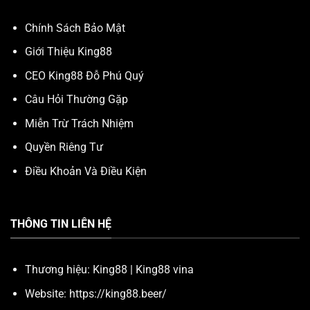
Chính Sách Bảo Mật
Giới Thiệu King88
CEO King88 Đỗ Phú Quý
Câu Hỏi Thường Gặp
Miễn Trừ Trách Nhiệm
Quyền Riêng Tư
Điều Khoản Và Điều Kiện
THÔNG TIN LIÊN HỆ
Thương hiệu:
King88
|
King88 vina
Website: https://king88.beer/