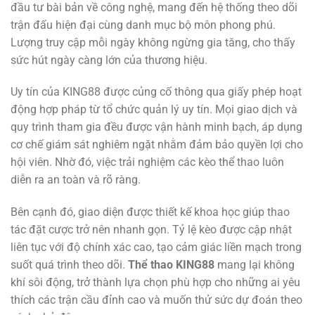
đầu tư bài bản về công nghệ, mang đến hệ thống theo dõi
trận đấu hiện đại cùng danh mục bộ môn phong phú.
Lượng truy cập mỗi ngày không ngừng gia tăng, cho thấy
sức hút ngày càng lớn của thương hiệu.
Uy tín của KING88 được củng cố thông qua giấy phép hoạt
động hợp pháp từ tổ chức quản lý uy tín. Mọi giao dịch và
quy trình tham gia đều được vận hành minh bạch, áp dụng
cơ chế giám sát nghiêm ngặt nhằm đảm bảo quyền lợi cho
hội viên. Nhờ đó, việc trải nghiệm các kèo thể thao luôn
diễn ra an toàn và rõ ràng.
Bên cạnh đó, giao diện được thiết kế khoa học giúp thao
tác đặt cược trở nên nhanh gọn. Tỷ lệ kèo được cập nhật
liên tục với độ chính xác cao, tạo cảm giác liền mạch trong
suốt quá trình theo dõi.
Thể thao KING88
mang lại không
khí sôi động, trở thành lựa chọn phù hợp cho những ai yêu
thích các trận cầu đỉnh cao và muốn thử sức dự đoán theo