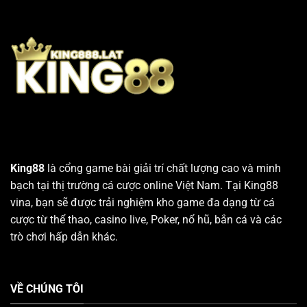
King88
là cổng game bài giải trí chất lượng cao và minh
bạch tại thị trường cá cược online Việt Nam. Tại King88
vina, bạn sẽ được trải nghiệm kho game đa dạng từ cá
cược từ thể thao, casino live, Poker, nổ hũ, bắn cá và các
trò chơi hấp dẫn khác.
VỀ CHÚNG TÔI