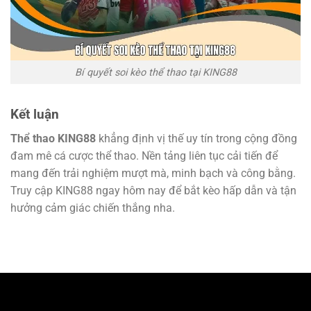
Bí quyết soi kèo thể thao tại KING88
Kết luận
Thể thao KING88
khẳng định vị thế uy tín trong cộng đồng
đam mê cá cược thể thao. Nền tảng liên tục cải tiến để
mang đến trải nghiệm mượt mà, minh bạch và công bằng.
Truy cập KING88 ngay hôm nay để bắt kèo hấp dẫn và tận
hưởng cảm giác chiến thắng nha.