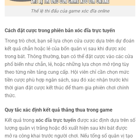
Thể lệ thi đấu của game xóc đĩa online
Cách đặt cược trong phiên bản xóc đĩa trực tuyến
Trong trò chơi, bạn sẽ lựa chọn cửa cược dựa trên dự đoán
kết quả chẵn hoặc lẻ của bốn quân vị sau khi được xóc
trong bát. Thông thường, bạn có thể đặt cược vào các cửa
phổ biến như chẵn, lẻ, hoặc những lựa chọn mở rộng tùy
theo từng nền tảng cung cấp. Hội viên chỉ cần chọn mức
tiền cược phù hợp ngân sách, sau đó xác nhận trước khi
thời gian đặt cược kết thúc để tham gia phiên chơi chính
thức.
Quy tắc xác định kết quả thắng thua trong game
Kết quả trong
xóc đĩa trực tuyến
được xác định dựa trên số
lượng quân vị trắng hoặc đỏ xuất hiện sau khi bát được
mở ra công khai trước người chơi. Nếu tổng số quân vị tạo