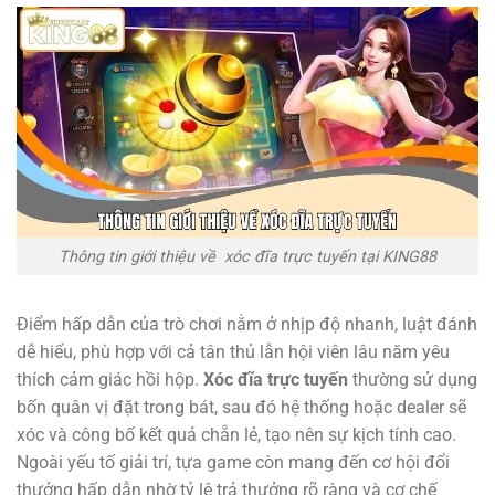
Thông tin giới thiệu về xóc đĩa trực tuyến tại KING88
Điểm hấp dẫn của trò chơi nằm ở nhịp độ nhanh, luật đánh
dễ hiểu, phù hợp với cả tân thủ lẫn hội viên lâu năm yêu
thích cảm giác hồi hộp.
Xóc đĩa trực tuyến
thường sử dụng
bốn quân vị đặt trong bát, sau đó hệ thống hoặc dealer sẽ
xóc và công bố kết quả chẵn lẻ, tạo nên sự kịch tính cao.
Ngoài yếu tố giải trí, tựa game còn mang đến cơ hội đổi
thưởng hấp dẫn nhờ tỷ lệ trả thưởng rõ ràng và cơ chế