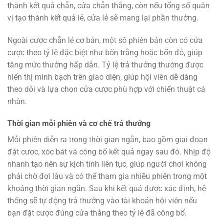
thành kết quả chẵn, cửa chẵn thắng, còn nếu tổng số quân
vị tạo thành kết quả lẻ, cửa lẻ sẽ mang lại phần thưởng.
Ngoài cược chẵn lẻ cơ bản, một số phiên bản còn có cửa
cược theo tỷ lệ đặc biệt như bốn trắng hoặc bốn đỏ, giúp
tăng mức thưởng hấp dẫn. Tỷ lệ trả thưởng thường được
hiển thị minh bạch trên giao diện, giúp hội viên dễ dàng
theo dõi và lựa chọn cửa cược phù hợp với chiến thuật cá
nhân.
Thời gian mỗi phiên và cơ chế trả thưởng
Mỗi phiên diễn ra trong thời gian ngắn, bao gồm giai đoạn
đặt cược, xóc bát và công bố kết quả ngay sau đó. Nhịp độ
nhanh tạo nên sự kịch tính liên tục, giúp người chơi không
phải chờ đợi lâu và có thể tham gia nhiều phiên trong một
khoảng thời gian ngắn. Sau khi kết quả được xác định, hệ
thống sẽ tự động trả thưởng vào tài khoản hội viên nếu
bạn đặt cược đúng cửa thắng theo tỷ lệ đã công bố.