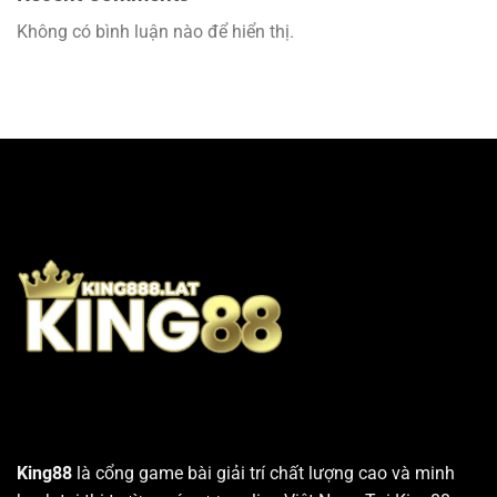
Không có bình luận nào để hiển thị.
King88
là cổng game bài giải trí chất lượng cao và minh