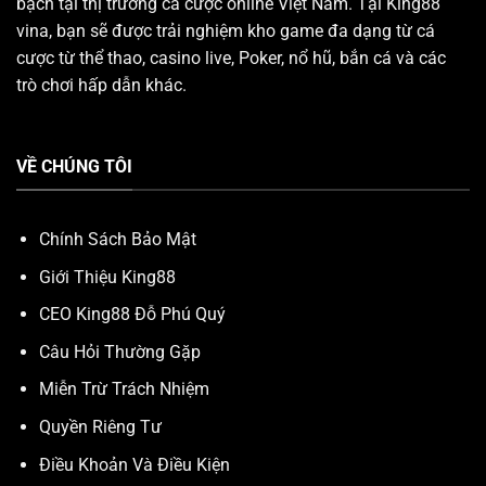
bạch tại thị trường cá cược online Việt Nam. Tại King88
vina, bạn sẽ được trải nghiệm kho game đa dạng từ cá
cược từ thể thao, casino live, Poker, nổ hũ, bắn cá và các
trò chơi hấp dẫn khác.
VỀ CHÚNG TÔI
Chính Sách Bảo Mật
Giới Thiệu King88
CEO King88 Đỗ Phú Quý
Câu Hỏi Thường Gặp
Miễn Trừ Trách Nhiệm
Quyền Riêng Tư
Điều Khoản Và Điều Kiện